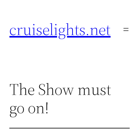
Skip
to
cruiselights.net
content
The Show must
go on!