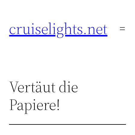
Skip
to
cruiselights.net
content
Vertäut die
Papiere!