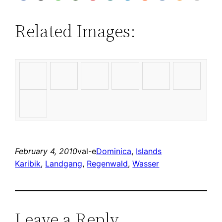
Related Images:
February 4, 2010
val-e
Dominica
, 
Islands
Karibik
, 
Landgang
, 
Regenwald
, 
Wasser
Leave a Reply