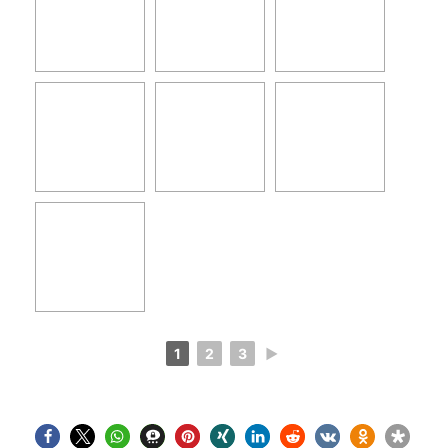
1
2
3
►