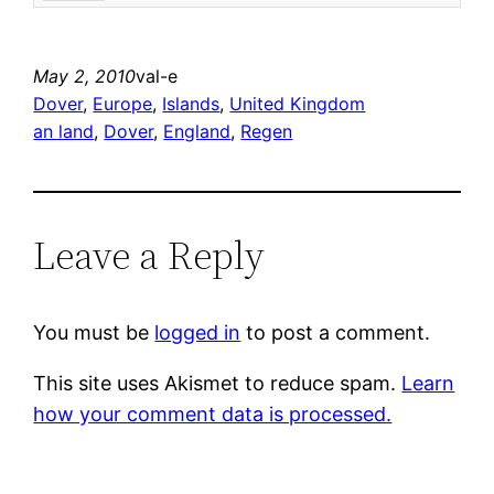
May 2, 2010
val-e
Dover
, 
Europe
, 
Islands
, 
United Kingdom
an land
, 
Dover
, 
England
, 
Regen
Leave a Reply
You must be
logged in
to post a comment.
This site uses Akismet to reduce spam.
Learn
how your comment data is processed.